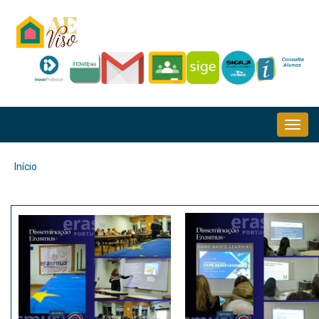
Passar
para
o
conteúdo
principal
NAVEGAÇÃO
PRINCIPAL
Início
Navegação
estrutural